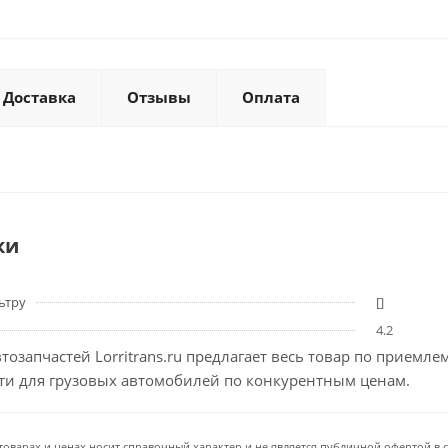
Доставка
Отзывы
Оплата
ки
ьтру
[]
4.2
тозапчастей Lorritrans.ru предлагает весь товар по приемл
сти для грузовых автомобилей по конкурентным ценам.
товарах и ценах носит справочный характер и не является публичной офертой в со