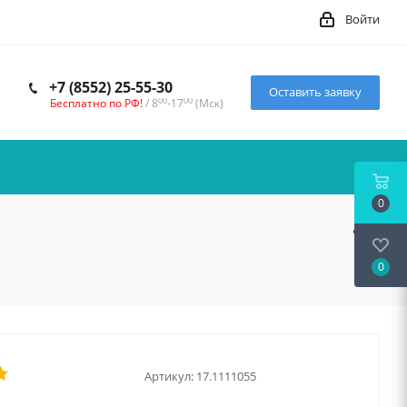
Войти
+7 (8552) 25-55-30
Оставить заявку
00
00
Бесплатно по РФ!
/ 8
-17
(Мск)
0
0
Артикул:
17.1111055