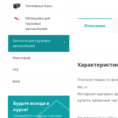
Топливные баки
Облицовка для
грузовых
Описание
автомобилей
Запчасти для грузовых
автомобилей
Макспауэр
Характеристи
ГАЗ
Похожие товары по фил
МАЗ
Вес, кг
Интернет-магазин ав
купить запасные ча
Будьте всегда в
курсе!
Узнавайте о скидках и акциях
Вся информация на сайте о 