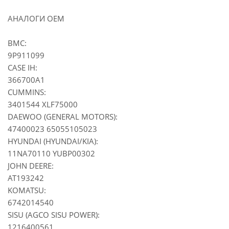
АНАЛОГИ OEM
BMC:
9P911099
CASE IH:
366700A1
CUMMINS:
3401544 XLF75000
DAEWOO (GENERAL MOTORS):
47400023 65055105023
HYUNDAI (HYUNDAI/KIA):
11NA70110 YUBP00302
JOHN DEERE:
AT193242
KOMATSU:
6742014540
SISU (AGCO SISU POWER):
1216400561