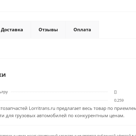
Доставка
Отзывы
Оплата
ки
ьтру
[]
0.259
тозапчастей Lorritrans.ru предлагает весь товар по приемл
сти для грузовых автомобилей по конкурентным ценам.
товарах и ценах носит справочный характер и не является публичной офертой в со