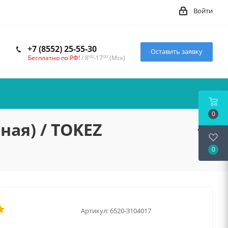
Войти
+7 (8552) 25-55-30
Оставить заявку
00
00
Бесплатно по РФ!
/ 8
-17
(Мск)
0
ная) / TOKEZ
0
Артикул:
6520-3104017