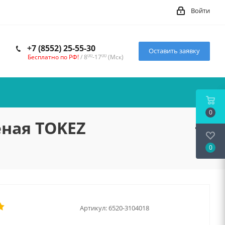
Войти
+7 (8552) 25-55-30
Оставить заявку
00
00
Бесплатно по РФ!
/ 8
-17
(Мск)
0
еная TOKEZ
0
Артикул:
6520-3104018