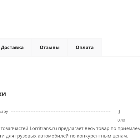
Доставка
Отзывы
Оплата
ки
ьтру
[]
0.40
тозапчастей Lorritrans.ru предлагает весь товар по приемл
сти для грузовых автомобилей по конкурентным ценам.