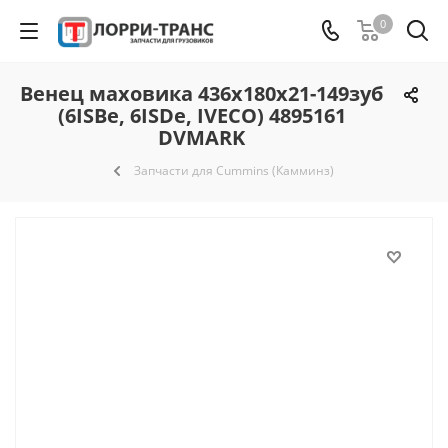
0
Венец маховика 436х180х21-149зуб
(6ISBe, 6ISDe, IVECO) 4895161
DVMARK
Запчасти для Cummins (Камминз)