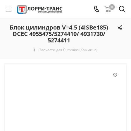
0
Блок цилиндров V=4.5 (4ISBe185)
DCEC 4955475/5274410/ 4931730/
5274411
Запчасти для Cummins (Камминз)