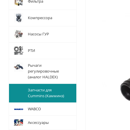
Фильтра
Компрессора
Насосы ГУР
РТИ
Рычаги
регулировочные
(аналог HALDEX)
Запчасти для
Cummins (Камминз)
WABCO
Аксессуары