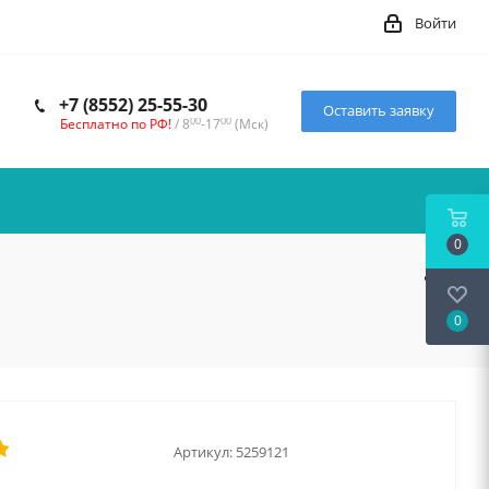
Войти
+7 (8552) 25-55-30
Оставить заявку
00
00
Бесплатно по РФ!
/ 8
-17
(Мск)
0
0
Артикул:
5259121