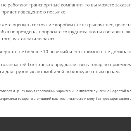
 не работают транспортные компании, то вы можете заказат
с придет извещение о посылке.
ете оценить состояние коробки (не вскрывая): вес, целостно
бка повреждена, попросите сотрудника почты составить ак
того, как оплатили заказ.
держать не больше 10 позиций и его стоимость не должна 
тозапчастей Lorritrans.ru предлагает весь товар по приемл
сти для грузовых автомобилей по конкурентным ценам.
товарах и ценах носит справочный характер и не является публичной офертой в со
ктеристики товара, его внешний вид, комплектность и цену без предварительног