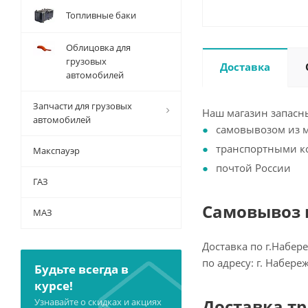
Топливные баки
Облицовка для
грузовых
Доставка
автомобилей
Запчасти для грузовых
Наш магазин запасны
автомобилей
самовывозом из 
транспортными 
Макспауэр
почтой России
ГАЗ
Самовывоз и
МАЗ
Доставка по г.Набер
по адресу: г. Набер
Будьте всегда в
курсе!
Доставка т
Узнавайте о скидках и акциях