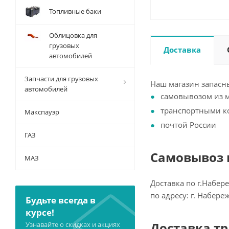
Топливные баки
Облицовка для
грузовых
Доставка
автомобилей
Запчасти для грузовых
Наш магазин запасны
автомобилей
самовывозом из 
транспортными 
Макспауэр
почтой России
ГАЗ
Самовывоз и
МАЗ
Доставка по г.Набер
по адресу: г. Набер
Будьте всегда в
курсе!
Доставка т
Узнавайте о скидках и акциях