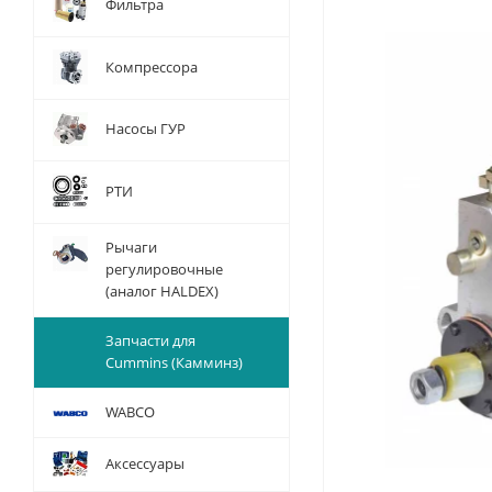
Фильтра
Компрессора
Насосы ГУР
РТИ
Рычаги
регулировочные
(аналог HALDEX)
Запчасти для
Cummins (Камминз)
WABCO
Аксессуары