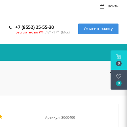
Войти
+7 (8552) 25-55-30
Оставить заявку
00
00
Бесплатно по РФ!
/ 8
-17
(Мск)
0
0
Артикул:
3960499