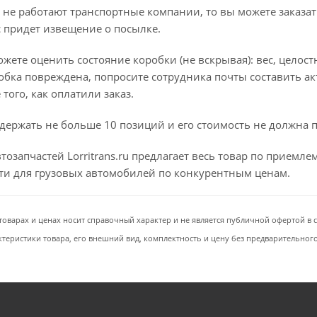
 не работают транспортные компании, то вы можете заказат
с придет извещение о посылке.
ете оценить состояние коробки (не вскрывая): вес, целостно
бка повреждена, попросите сотрудника почты составить ак
того, как оплатили заказ.
держать не больше 10 позиций и его стоимость не должна 
тозапчастей Lorritrans.ru предлагает весь товар по приемл
сти для грузовых автомобилей по конкурентным ценам.
товарах и ценах носит справочный характер и не является публичной офертой в со
ктеристики товара, его внешний вид, комплектность и цену без предварительног