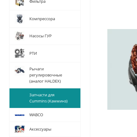
Фильтра
Компрессора
Насосы ГУР
РТИ
Рычаги
регулировочные
(аналог HALDEX)
Запчасти для
Cummins (Камминз)
WABCO
Аксессуары