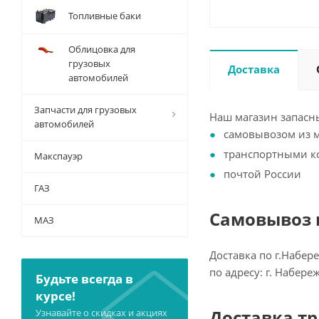
Топливные баки
Облицовка для
грузовых
Доставка
автомобилей
Запчасти для грузовых
Наш магазин запасны
автомобилей
самовывозом из 
транспортными 
Макспауэр
почтой России
ГАЗ
Самовывоз и
МАЗ
Доставка по г.Набер
по адресу: г. Набер
Будьте всегда в
курсе!
Доставка т
Узнавайте о скидках и акциях