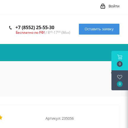
Войти
+7 (8552) 25-55-30
Оставить заявку
00
00
Бесплатно по РФ!
/ 8
-17
(Мск)
0
0
Артикул:
235056