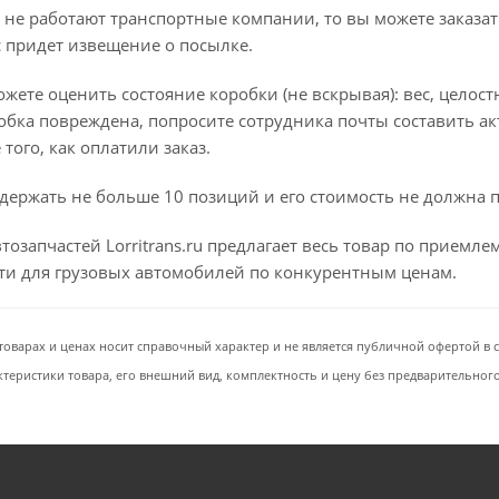
 не работают транспортные компании, то вы можете заказат
с придет извещение о посылке.
ете оценить состояние коробки (не вскрывая): вес, целостно
бка повреждена, попросите сотрудника почты составить ак
того, как оплатили заказ.
держать не больше 10 позиций и его стоимость не должна 
тозапчастей Lorritrans.ru предлагает весь товар по приемл
сти для грузовых автомобилей по конкурентным ценам.
товарах и ценах носит справочный характер и не является публичной офертой в со
ктеристики товара, его внешний вид, комплектность и цену без предварительног