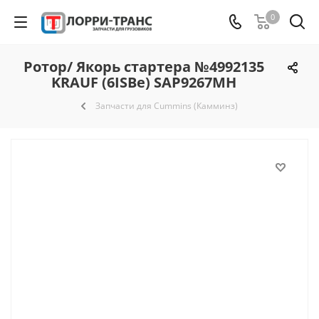
0
Ротор/ Якорь стартера №4992135
KRAUF (6ISBe) SAP9267MH
Запчасти для Cummins (Камминз)