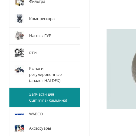
Фильтра
Компрессора
Насосы ГУР
РТИ
Рычаги
регулировочные
(аналог HALDEX)
Запчасти для
Cummins (Камминз)
WABCO
Аксессуары