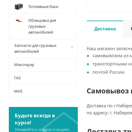
Топливные баки
Облицовка для
грузовых
Доставка
автомобилей
Запчасти для грузовых
Наш магазин запасны
автомобилей
самовывозом из 
транспортными 
Макспауэр
почтой России
ГАЗ
Самовывоз и
МАЗ
Доставка по г.Набер
по адресу: г. Набер
Будьте всегда в
курсе!
Доставка т
Узнавайте о скидках и акциях