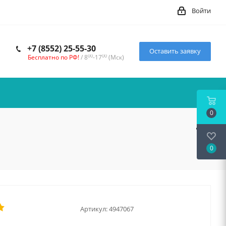
Войти
+7 (8552) 25-55-30
Оставить заявку
00
00
Бесплатно по РФ!
/ 8
-17
(Мск)
0
0
Артикул:
4947067