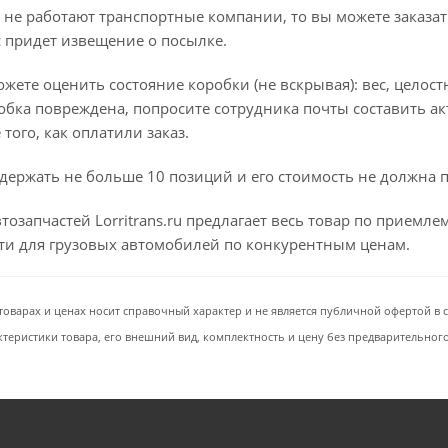
 не работают транспортные компании, то вы можете заказат
с придет извещение о посылке.
ете оценить состояние коробки (не вскрывая): вес, целостно
бка повреждена, попросите сотрудника почты составить ак
того, как оплатили заказ.
держать не больше 10 позиций и его стоимость не должна 
тозапчастей Lorritrans.ru предлагает весь товар по приемл
сти для грузовых автомобилей по конкурентным ценам.
товарах и ценах носит справочный характер и не является публичной офертой в со
ктеристики товара, его внешний вид, комплектность и цену без предварительног