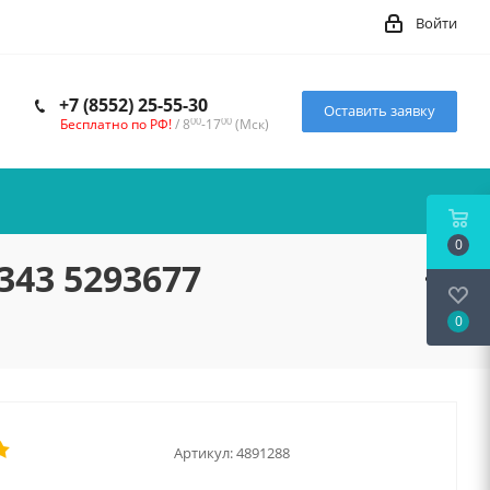
Войти
+7 (8552) 25-55-30
Оставить заявку
00
00
Бесплатно по РФ!
/ 8
-17
(Мск)
0
343 5293677
0
Артикул:
4891288