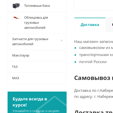
Топливные баки
Облицовка для
грузовых
Доставка
автомобилей
Запчасти для грузовых
Наш магазин запасны
автомобилей
самовывозом из 
транспортными 
Макспауэр
почтой России
ГАЗ
Самовывоз и
МАЗ
Доставка по г.Набер
по адресу: г. Набер
Будьте всегда в
курсе!
Доставка т
Узнавайте о скидках и акциях