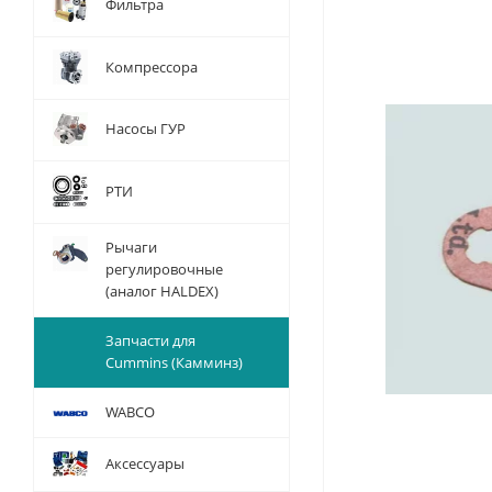
Фильтра
Компрессора
Насосы ГУР
РТИ
Рычаги
регулировочные
(аналог HALDEX)
Запчасти для
Cummins (Камминз)
WABCO
Аксессуары