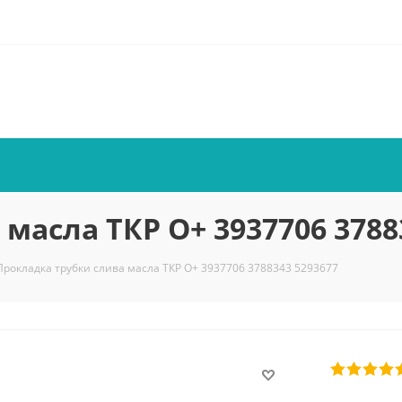
масла ТКР О+ 3937706 3788
Прокладка трубки слива масла ТКР О+ 3937706 3788343 5293677