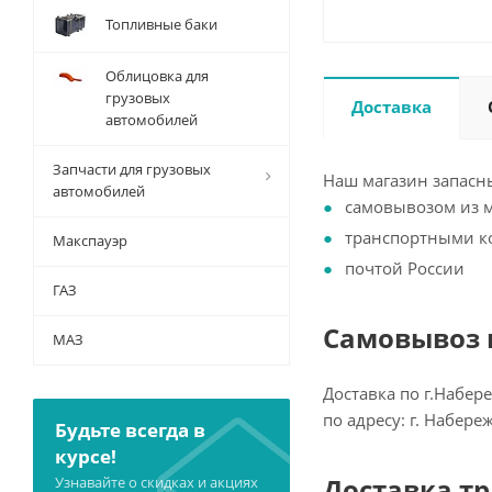
Топливные баки
Облицовка для
грузовых
Доставка
автомобилей
Запчасти для грузовых
Наш магазин запасны
автомобилей
самовывозом из 
транспортными 
Макспауэр
почтой России
ГАЗ
Самовывоз и
МАЗ
Доставка по г.Набер
по адресу: г. Набер
Будьте всегда в
курсе!
Доставка т
Узнавайте о скидках и акциях