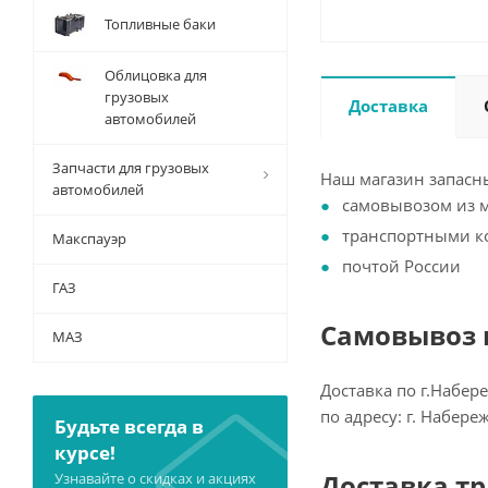
Топливные баки
Облицовка для
грузовых
Доставка
автомобилей
Запчасти для грузовых
Наш магазин запасны
автомобилей
самовывозом из 
транспортными 
Макспауэр
почтой России
ГАЗ
Самовывоз и
МАЗ
Доставка по г.Набер
по адресу: г. Набер
Будьте всегда в
курсе!
Доставка т
Узнавайте о скидках и акциях