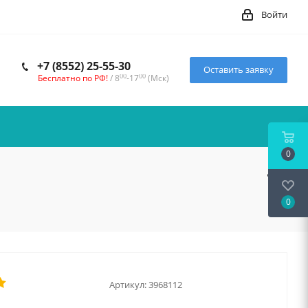
Войти
+7 (8552) 25-55-30
Оставить заявку
00
00
Бесплатно по РФ!
/ 8
-17
(Мск)
0
0
Артикул:
3968112