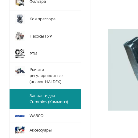
Фильтра
Компрессора
Насосы ГУР
РТИ
Рычаги
регулировочные
(аналог HALDEX)
Запчасти для
Cummins (Камминз)
WABCO
Аксессуары