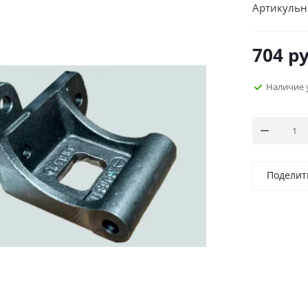
Артикульн
704
ру
Наличие 
Поделит