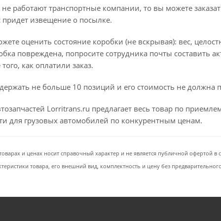
 не работают транспортные компании, то вы можете заказат
с придет извещение о посылке.
ете оценить состояние коробки (не вскрывая): вес, целостно
бка повреждена, попросите сотрудника почты составить ак
того, как оплатили заказ.
держать не больше 10 позиций и его стоимость не должна 
тозапчастей Lorritrans.ru предлагает весь товар по приемл
сти для грузовых автомобилей по конкурентным ценам.
товарах и ценах носит справочный характер и не является публичной офертой в со
ктеристики товара, его внешний вид, комплектность и цену без предварительног