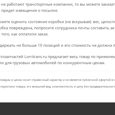
 не работают транспортные компании, то вы можете заказат
с придет извещение о посылке.
ете оценить состояние коробки (не вскрывая): вес, целостно
бка повреждена, попросите сотрудника почты составить ак
того, как оплатили заказ.
держать не больше 10 позиций и его стоимость не должна 
тозапчастей Lorritrans.ru предлагает весь товар по приемл
сти для грузовых автомобилей по конкурентным ценам.
товарах и ценах носит справочный характер и не является публичной офертой в со
ктеристики товара, его внешний вид, комплектность и цену без предварительног