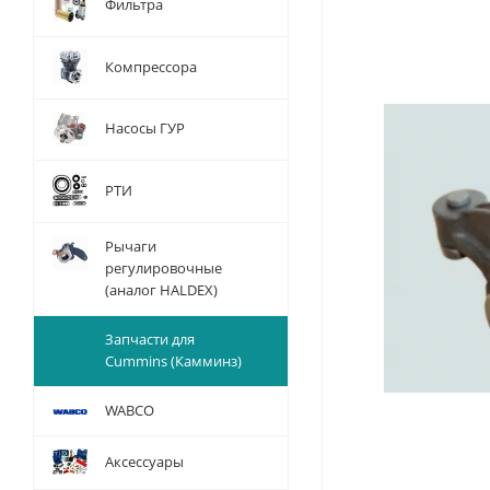
Фильтра
Компрессора
Насосы ГУР
РТИ
Рычаги
регулировочные
(аналог HALDEX)
Запчасти для
Cummins (Камминз)
WABCO
Аксессуары