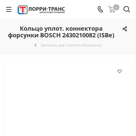
0
Кольцо уплот. коннектора
форсунки BOSCH 2430210082 (ISBe)
Запчасти для Cummins (Камминз)