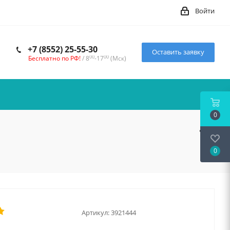
Войти
+7 (8552) 25-55-30
Оставить заявку
00
00
Бесплатно по РФ!
/ 8
-17
(Мск)
0
0
Артикул:
3921444