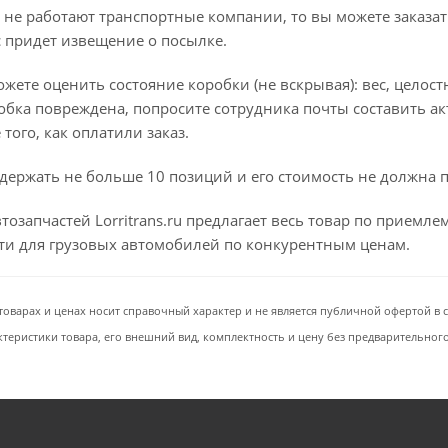
 не работают транспортные компании, то вы можете заказат
с придет извещение о посылке.
ете оценить состояние коробки (не вскрывая): вес, целостно
бка повреждена, попросите сотрудника почты составить ак
того, как оплатили заказ.
держать не больше 10 позиций и его стоимость не должна 
тозапчастей Lorritrans.ru предлагает весь товар по приемл
сти для грузовых автомобилей по конкурентным ценам.
товарах и ценах носит справочный характер и не является публичной офертой в со
ктеристики товара, его внешний вид, комплектность и цену без предварительног