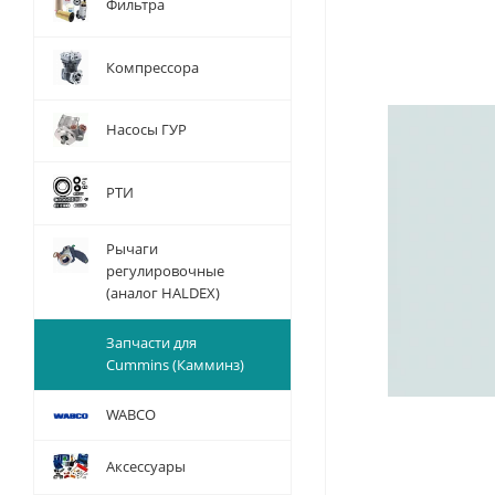
Фильтра
Компрессора
Насосы ГУР
РТИ
Рычаги
регулировочные
(аналог HALDEX)
Запчасти для
Cummins (Камминз)
WABCO
Аксессуары