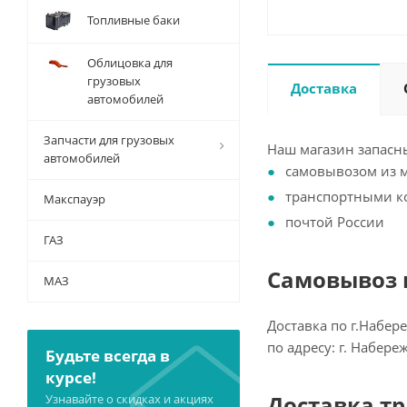
Топливные баки
Облицовка для
грузовых
Доставка
автомобилей
Запчасти для грузовых
Наш магазин запасны
автомобилей
самовывозом из 
транспортными 
Макспауэр
почтой России
ГАЗ
Самовывоз и
МАЗ
Доставка по г.Набер
по адресу: г. Набер
Будьте всегда в
курсе!
Доставка т
Узнавайте о скидках и акциях