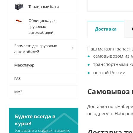
Топливные баки
Облицовка для
грузовых
Доставка
автомобилей
Запчасти для грузовых
Наш магазин запасны
автомобилей
самовывозом из 
транспортными 
Макспауэр
почтой России
ГАЗ
Самовывоз и
МАЗ
Доставка по г.Набер
по адресу: г. Набер
Будьте всегда в
курсе!
Доставка т
Узнавайте о скидках и акциях