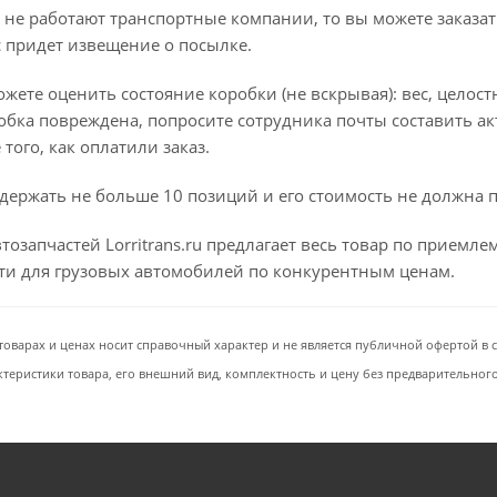
 не работают транспортные компании, то вы можете заказат
с придет извещение о посылке.
ете оценить состояние коробки (не вскрывая): вес, целостно
бка повреждена, попросите сотрудника почты составить ак
того, как оплатили заказ.
держать не больше 10 позиций и его стоимость не должна 
тозапчастей Lorritrans.ru предлагает весь товар по приемл
сти для грузовых автомобилей по конкурентным ценам.
товарах и ценах носит справочный характер и не является публичной офертой в со
ктеристики товара, его внешний вид, комплектность и цену без предварительног