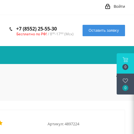
Войти
+7 (8552) 25-55-30
Оставить заявку
00
00
Бесплатно по РФ!
/ 8
-17
(Мск)
0
0
Артикул:
4897224