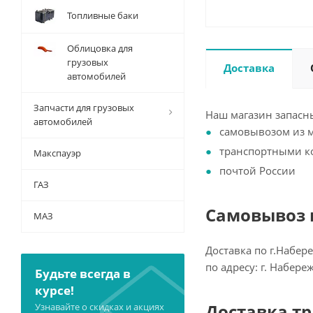
Топливные баки
Облицовка для
грузовых
Доставка
автомобилей
Запчасти для грузовых
Наш магазин запасны
автомобилей
самовывозом из 
транспортными 
Макспауэр
почтой России
ГАЗ
Самовывоз и
МАЗ
Доставка по г.Набер
по адресу: г. Набер
Будьте всегда в
курсе!
Доставка т
Узнавайте о скидках и акциях