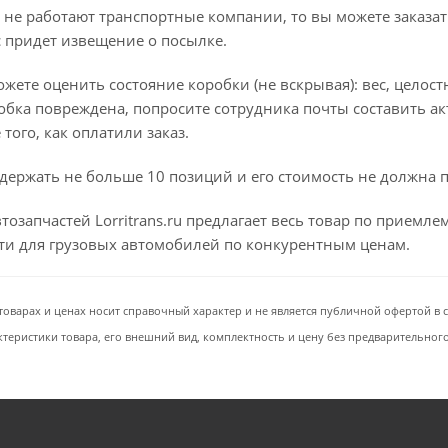
 не работают транспортные компании, то вы можете заказат
с придет извещение о посылке.
ете оценить состояние коробки (не вскрывая): вес, целостно
бка повреждена, попросите сотрудника почты составить ак
того, как оплатили заказ.
держать не больше 10 позиций и его стоимость не должна 
тозапчастей Lorritrans.ru предлагает весь товар по приемл
сти для грузовых автомобилей по конкурентным ценам.
товарах и ценах носит справочный характер и не является публичной офертой в со
ктеристики товара, его внешний вид, комплектность и цену без предварительног