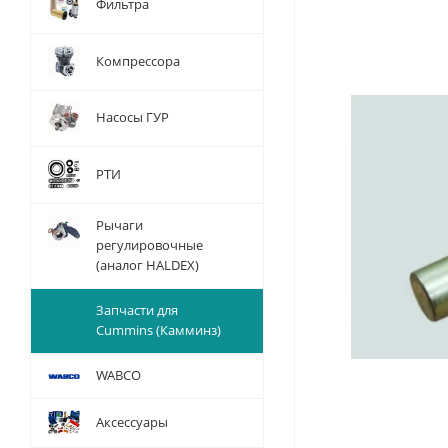
Фильтра
Компрессора
Насосы ГУР
РТИ
Рычаги
регулировочные
(аналог HALDEX)
Запчасти для
Cummins (Камминз)
WABCO
Аксессуары