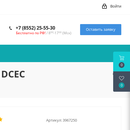
Войти
+7 (8552) 25-55-30
Оставить заявку
00
00
Бесплатно по РФ!
/ 8
-17
(Мск)
0
) DCEC
0
Артикул:
3967250