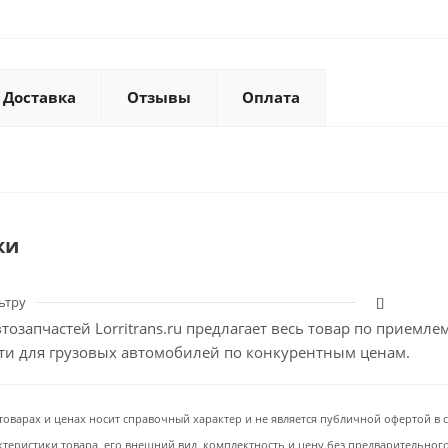
Доставка
Отзывы
Оплата
ки
ьтру
[]
тозапчастей Lorritrans.ru предлагает весь товар по приемл
сти для грузовых автомобилей по конкурентным ценам.
товарах и ценах носит справочный характер и не является публичной офертой в со
ктеристики товара, его внешний вид, комплектность и цену без предварительног