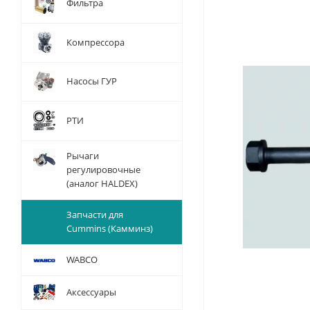
Фильтра
Компрессора
Насосы ГУР
РТИ
Рычаги
регулировочные
(аналог HALDEX)
Запчасти для
Cummins (Камминз)
WABCO
Аксессуары