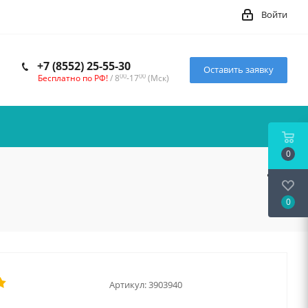
Войти
+7 (8552) 25-55-30
Оставить заявку
00
00
Бесплатно по РФ!
/ 8
-17
(Мск)
0
0
Артикул:
3903940