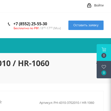
Войти
+7 (8552) 25-55-30
Оставить заявку
00
00
Бесплатно по РФ!
/ 8
-17
(Мск)
0
10 / HR-1060
0
Артикул:
РН-4310-3702010 / HR-1060