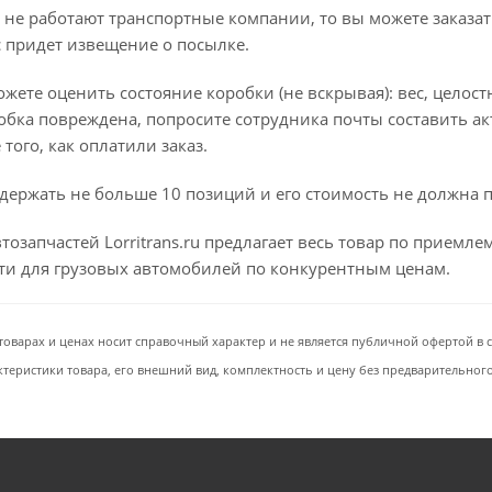
 не работают транспортные компании, то вы можете заказат
с придет извещение о посылке.
ете оценить состояние коробки (не вскрывая): вес, целостно
бка повреждена, попросите сотрудника почты составить ак
того, как оплатили заказ.
держать не больше 10 позиций и его стоимость не должна 
тозапчастей Lorritrans.ru предлагает весь товар по приемл
сти для грузовых автомобилей по конкурентным ценам.
товарах и ценах носит справочный характер и не является публичной офертой в со
ктеристики товара, его внешний вид, комплектность и цену без предварительног