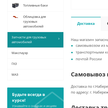
Топливные баки
Облицовка для
грузовых
Доставка
автомобилей
Запчасти для грузовых
Наш магазин запасны
автомобилей
самовывозом из 
транспортными 
Макспауэр
почтой России
ГАЗ
Самовывоз и
МАЗ
Доставка по г.Набер
по адресу: г. Набер
Будьте всегда в
курсе!
Доставка т
Узнавайте о скидках и акциях