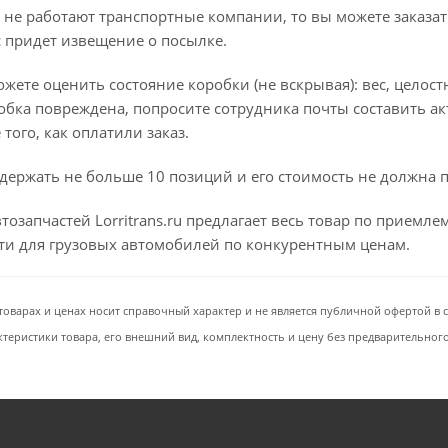
 не работают транспортные компании, то вы можете заказат
с придет извещение о посылке.
ете оценить состояние коробки (не вскрывая): вес, целостно
бка повреждена, попросите сотрудника почты составить ак
того, как оплатили заказ.
держать не больше 10 позиций и его стоимость не должна 
тозапчастей Lorritrans.ru предлагает весь товар по приемл
сти для грузовых автомобилей по конкурентным ценам.
товарах и ценах носит справочный характер и не является публичной офертой в со
ктеристики товара, его внешний вид, комплектность и цену без предварительног