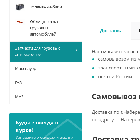
Топливные баки
Облицовка для
грузовых
Доставка
автомобилей
Запчасти для грузовых
Наш магазин запасны
автомобилей
самовывозом из 
транспортными 
Макспауэр
почтой России
ГАЗ
Самовывоз и
МАЗ
Доставка по г.Набер
по адресу: г. Набер
Будьте всегда в
курсе!
Доставка т
Узнавайте о скидках и акциях