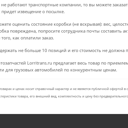
 не работают транспортные компании, то вы можете заказат
с придет извещение о посылке.
ете оценить состояние коробки (не вскрывая): вес, целостно
бка повреждена, попросите сотрудника почты составить ак
того, как оплатили заказ.
держать не больше 10 позиций и его стоимость не должна 
тозапчастей Lorritrans.ru предлагает весь товар по приемл
сти для грузовых автомобилей по конкурентным ценам.
товарах и ценах носит справочный характер и не является публичной офертой в со
ктеристики товара, его внешний вид, комплектность и цену без предварительног