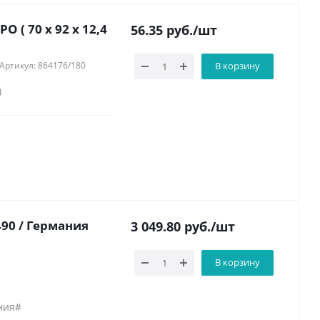
 ( 70 х 92 х 12,4
56.35
руб.
/шт
Артикул: 864176/180
В корзину
)
90 / Германия
3 049.80
руб.
/шт
В корзину
ния#