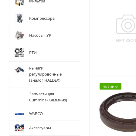
Фильтра
Компрессора
Насосы ГУР
РТИ
Рычаги
регулировочные
(аналог HALDEX)
НОВИНКА
Запчасти для
Cummins (Камминз)
WABCO
Аксессуары