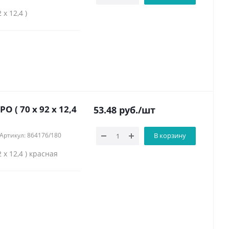
х 12,4 )
 ( 70 х 92 х 12,4
53.48
руб.
/шт
Артикул: 864176/180
В корзину
х 12,4 ) красная