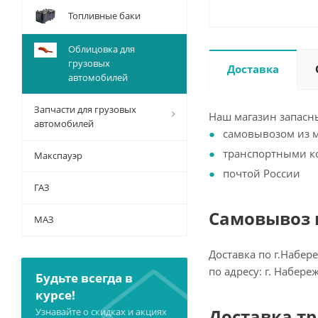
Топливные баки
Облицовка для
грузовых
Доставка
автомобилей
Запчасти для грузовых
Наш магазин запасны
автомобилей
самовывозом из 
транспортными 
Макспауэр
почтой России
ГАЗ
Самовывоз и
МАЗ
Доставка по г.Набер
по адресу: г. Набер
Будьте всегда в
курсе!
Доставка т
Узнавайте о скидках и акциях