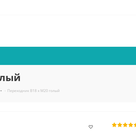
олый
-
Переходник В18 х М20 голый