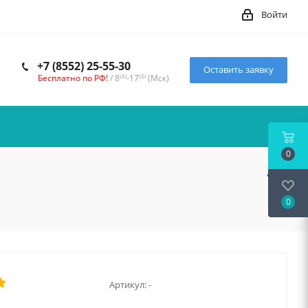
Войти
+7 (8552) 25-55-30
Оставить заявку
00
00
Бесплатно по РФ!
/ 8
-17
(Мск)
0
0
Артикул:
-