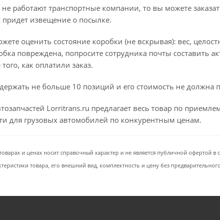
 не работают транспортные компании, то вы можете заказат
с придет извещение о посылке.
ете оценить состояние коробки (не вскрывая): вес, целостно
бка повреждена, попросите сотрудника почты составить ак
того, как оплатили заказ.
держать не больше 10 позиций и его стоимость не должна 
тозапчастей Lorritrans.ru предлагает весь товар по приемл
сти для грузовых автомобилей по конкурентным ценам.
товарах и ценах носит справочный характер и не является публичной офертой в со
ктеристики товара, его внешний вид, комплектность и цену без предварительног