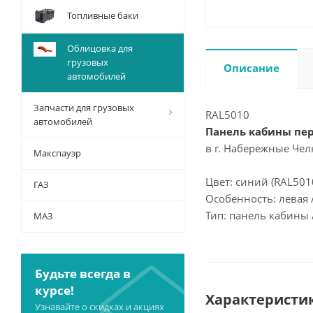
Топливные баки
Облицовка для
грузовых
Описание
автомобилей
Запчасти для грузовых
RAL5010
автомобилей
Панель кабины пер
в г. Набережные Чел
Макспауэр
Цвет: синий (RAL501
ГАЗ
Особенность: левая 
Тип: панель кабины 
МАЗ
Будьте всегда в
курсе!
Характеристи
Узнавайте о скидках и акциях