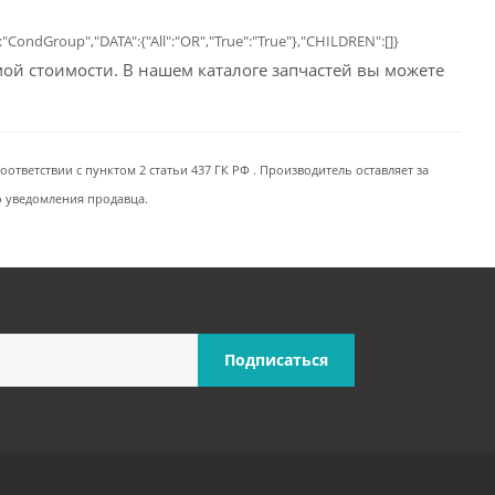
:"CondGroup","DATA":{"All":"OR","True":"True"},"CHILDREN":[]}
емой стоимости. В нашем каталоге запчастей вы можете
ответствии с пунктом 2 статьи 437 ГК РФ . Производитель оставляет за
о уведомления продавца.