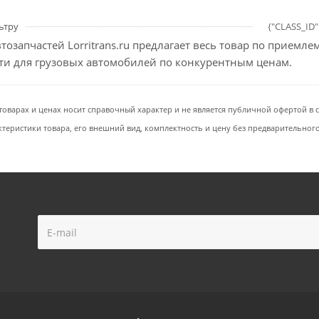
ьтру
{"CLASS_ID"
тозапчастей Lorritrans.ru предлагает весь товар по приемл
сти для грузовых автомобилей по конкурентным ценам.
товарах и ценах носит справочный характер и не является публичной офертой в со
ктеристики товара, его внешний вид, комплектность и цену без предварительног