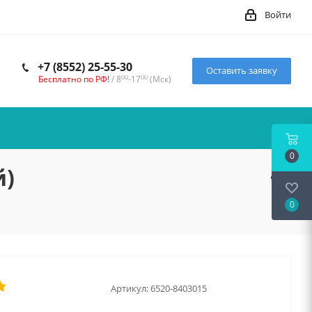
Войти
+7 (8552) 25-55-30
Оставить заявку
00
00
Бесплатно по РФ!
/ 8
-17
(Мск)
0
й)
0
Артикул:
6520-8403015