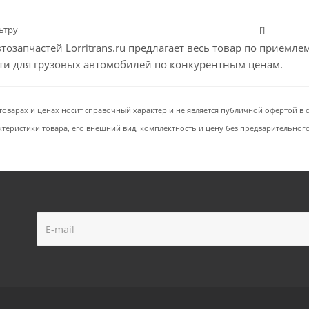
ьтру
[]
тозапчастей Lorritrans.ru предлагает весь товар по приемл
сти для грузовых автомобилей по конкурентным ценам.
товарах и ценах носит справочный характер и не является публичной офертой в со
ктеристики товара, его внешний вид, комплектность и цену без предварительног