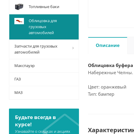
Топливные баки
Облицовка для
грузовых
автомобилей
Описание
Запчасти для грузовых
автомобилей
Облицовка буфера 
Макспауэр
Набережные Челны.
ГАЗ
Цвет: оранжевый
МАЗ
Тип: бампер
Будьте всегда в
курсе!
Характеристи
Узнавайте о скидках и акциях