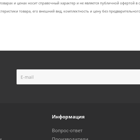
товарах и ценах носит справочный характер и не является публичной офертой в со
ктеристики товара, его внешний вид, комплектность и цену без предварительног
Информация
Вопрос-ответ
и
Производители