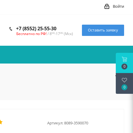
Войти
+7 (8552) 25-55-30
Оставить заявку
00
00
Бесплатно по РФ!
/ 8
-17
(Мск)
0
0
Артикул:
8089-3590070