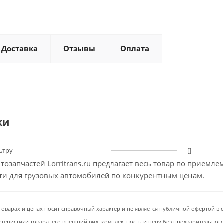
Доставка
Отзывы
Оплата
ки
ьтру
[]
тозапчастей Lorritrans.ru предлагает весь товар по приемл
сти для грузовых автомобилей по конкурентным ценам.
товарах и ценах носит справочный характер и не является публичной офертой в со
ктеристики товара, его внешний вид, комплектность и цену без предварительног