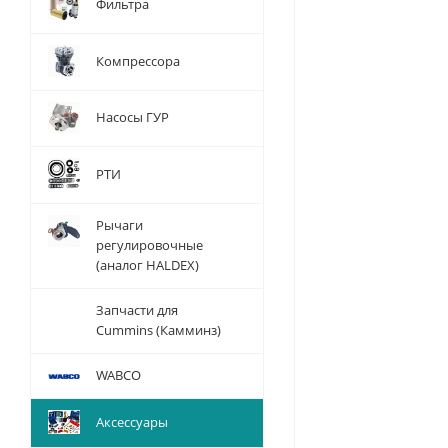
Фильтра
Компрессора
Насосы ГУР
РТИ
Рычаги
регулировочные
(аналог HALDEX)
Запчасти для
Cummins (Камминз)
WABCO
Аксессуары