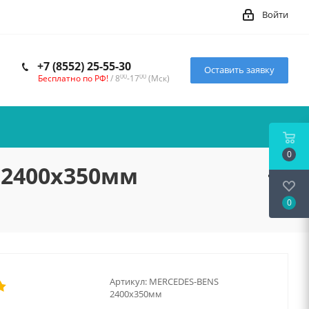
Войти
+7 (8552) 25-55-30
Оставить заявку
00
00
Бесплатно по РФ!
/ 8
-17
(Мск)
0
 2400x350мм
0
Артикул:
MERCEDES-BENS
2400x350мм