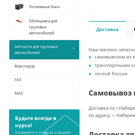
Топливные баки
Облицовка для
грузовых
Доставка
автомобилей
Запчасти для грузовых
Наш магазин запасны
автомобилей
самовывозом из 
транспортными 
Макспауэр
почтой России
ГАЗ
Самовывоз и
МАЗ
Доставка по г.Набер
по адресу: г. Набер
Будьте всегда в
курсе!
Доставка т
Узнавайте о скидках и акциях