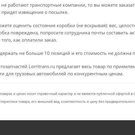
 не работают транспортные компании, то вы можете заказат
с придет извещение о посылке.
ете оценить состояние коробки (не вскрывая): вес, целостно
бка повреждена, попросите сотрудника почты составить ак
того, как оплатили заказ.
держать не больше 10 позиций и его стоимость не должна 
тозапчастей Lorritrans.ru предлагает весь товар по приемл
сти для грузовых автомобилей по конкурентным ценам.
товарах и ценах носит справочный характер и не является публичной офертой в со
ктеристики товара, его внешний вид, комплектность и цену без предварительног