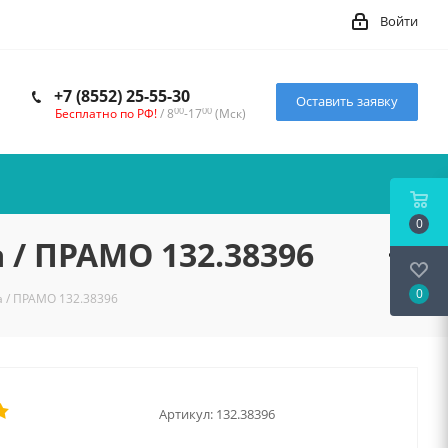
Войти
+7 (8552) 25-55-30
Оставить заявку
00
00
Бесплатно по РФ!
/ 8
-17
(Мск)
0
 / ПРАМО 132.38396
0
 / ПРАМО 132.38396
Артикул:
132.38396