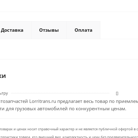
Доставка
Отзывы
Оплата
ки
ьтру
[]
тозапчастей Lorritrans.ru предлагает весь товар по приемл
сти для грузовых автомобилей по конкурентным ценам.
товарах и ценах носит справочный характер и не является публичной офертой в со
ктеристики товара, его внешний вид, комплектность и цену без предварительног