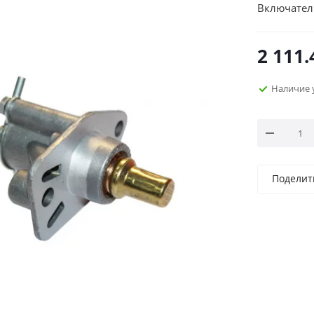
Включател
2 111.
Наличие 
Поделит