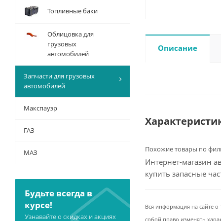
Топливные баки
Облицовка для
грузовых
Описание
автомобилей
Запчасти для грузовых
автомобилей
Макспауэр
Характеристи
ГАЗ
Похожие товары по фил
МАЗ
Интернет-магазин ав
купить запасные ча
Будьте всегда в
курсе!
Вся информация на сайте о 
Узнавайте о скидках и акциях
собой право изменять хара