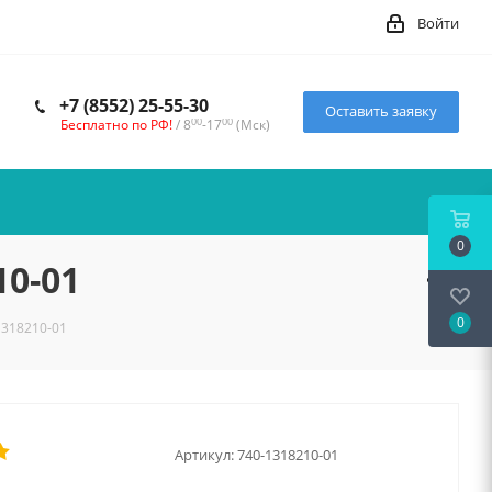
Войти
+7 (8552) 25-55-30
Оставить заявку
00
00
Бесплатно по РФ!
/ 8
-17
(Мск)
0
10-01
0
1318210-01
Артикул:
740-1318210-01