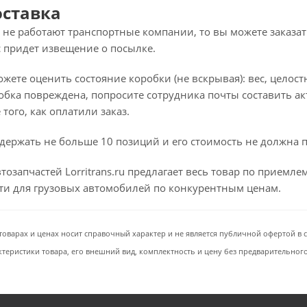
оставка
 не работают транспортные компании, то вы можете заказат
с придет извещение о посылке.
ете оценить состояние коробки (не вскрывая): вес, целостно
бка повреждена, попросите сотрудника почты составить ак
того, как оплатили заказ.
держать не больше 10 позиций и его стоимость не должна 
тозапчастей Lorritrans.ru предлагает весь товар по приемл
сти для грузовых автомобилей по конкурентным ценам.
товарах и ценах носит справочный характер и не является публичной офертой в со
ктеристики товара, его внешний вид, комплектность и цену без предварительног