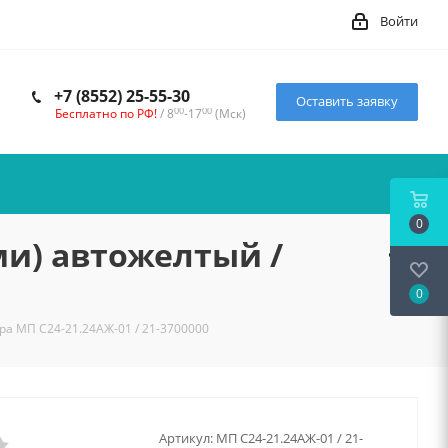
Войти
+7 (8552) 25-55-30
Оставить заявку
00
00
Бесплатно по РФ!
/ 8
-17
(Мск)
0
ми) автожелтый /
0
ра МП С24-21.24АЖ-01 / 21-3700000
Артикул:
МП С24-21.24АЖ-01 / 21-