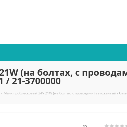
21W (на болтах, с провода
 / 21-3700000
-
Маяк проблесковый 24V 21W (на болтах, с проводами) автожелтый / Саку