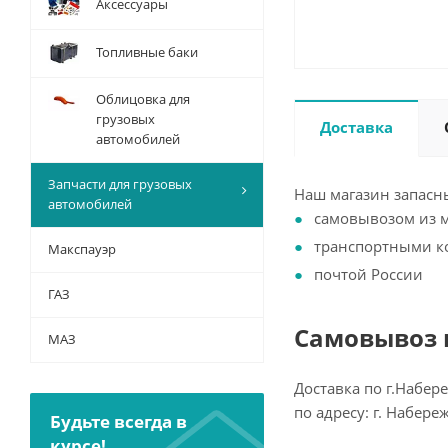
Аксессуары
Топливные баки
Облицовка для
грузовых
Доставка
автомобилей
Запчасти для грузовых
Наш магазин запасны
автомобилей
самовывозом из 
транспортными 
Макспауэр
почтой России
ГАЗ
Самовывоз и
МАЗ
Доставка по г.Набер
по адресу: г. Набер
Будьте всегда в
курсе!