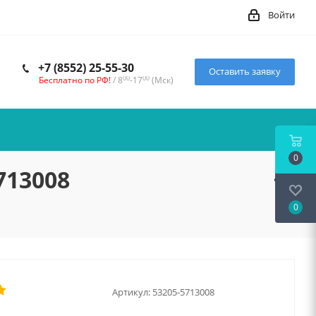
Войти
+7 (8552) 25-55-30
Оставить заявку
00
00
Бесплатно по РФ!
/ 8
-17
(Мск)
0
713008
0
Артикул:
53205-5713008