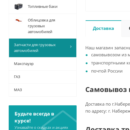
Топливные баки
Облицовка для
грузовых
Доставка
автомобилей
Запчасти для грузовых
Наш магазин запасны
автомобилей
самовывозом из 
транспортными 
Макспауэр
почтой России
ГАЗ
Самовывоз и
МАЗ
Доставка по г.Набер
по адресу: г. Набер
Будьте всегда в
курсе!
Доставка т
Узнавайте о скидках и акциях