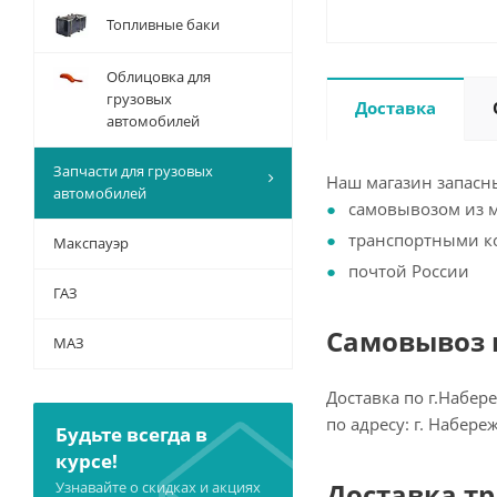
Топливные баки
Облицовка для
грузовых
Доставка
автомобилей
Запчасти для грузовых
Наш магазин запасны
автомобилей
самовывозом из 
транспортными 
Макспауэр
почтой России
ГАЗ
Самовывоз и
МАЗ
Доставка по г.Набер
по адресу: г. Набер
Будьте всегда в
курсе!
Доставка т
Узнавайте о скидках и акциях