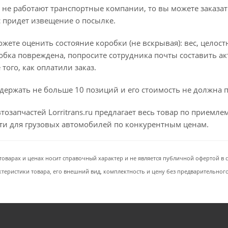
 не работают транспортные компании, то вы можете заказат
с придет извещение о посылке.
ете оценить состояние коробки (не вскрывая): вес, целостно
бка повреждена, попросите сотрудника почты составить ак
того, как оплатили заказ.
держать не больше 10 позиций и его стоимость не должна 
тозапчастей Lorritrans.ru предлагает весь товар по приемл
сти для грузовых автомобилей по конкурентным ценам.
товарах и ценах носит справочный характер и не является публичной офертой в со
ктеристики товара, его внешний вид, комплектность и цену без предварительног