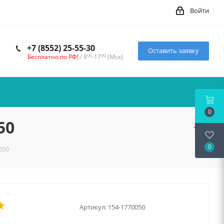
Войти
+7 (8552) 25-55-30
Оставить заявку
00
00
Бесплатно по РФ!
/ 8
-17
(Мск)
0
50
0
050
Артикул:
154-1770050