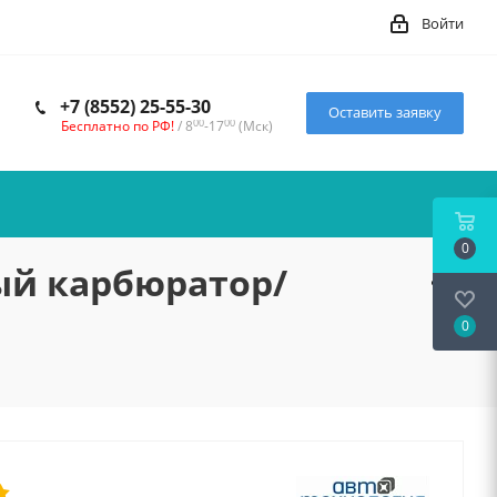
Войти
+7 (8552) 25-55-30
Оставить заявку
00
00
Бесплатно по РФ!
/ 8
-17
(Мск)
0
ый карбюратор/
0