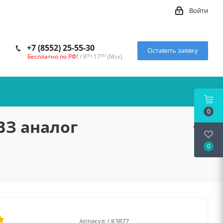
Войти
+7 (8552) 25-55-30
Оставить заявку
00
00
Бесплатно по РФ!
/ 8
-17
(Мск)
0
ВЗ аналог
0
E
Артикул:
LK3877