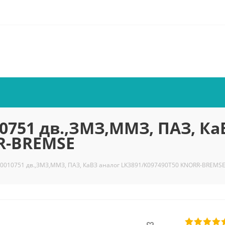
0751 дв.,ЗМЗ,ММЗ, ПАЗ, Ка
R-BREMSE
K0010751 дв.,ЗМЗ,ММЗ, ПАЗ, КаВЗ аналог LK3891/K097490Т50 KNORR-BREMS