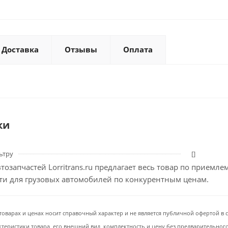
Доставка
Отзывы
Оплата
ки
ьтру
[]
тозапчастей Lorritrans.ru предлагает весь товар по приемл
сти для грузовых автомобилей по конкурентным ценам.
товарах и ценах носит справочный характер и не является публичной офертой в со
ктеристики товара, его внешний вид, комплектность и цену без предварительног