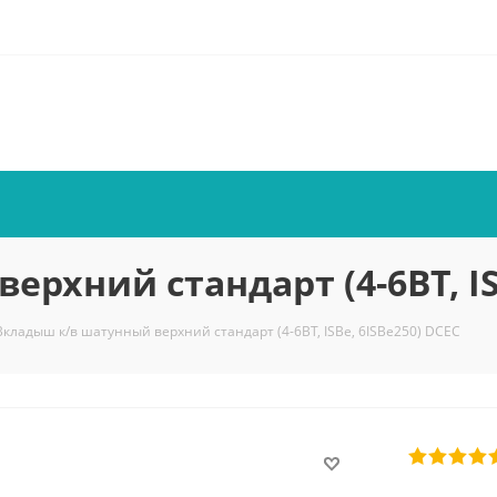
рхний стандарт (4-6BT, IS
Вкладыш к/в шатунный верхний стандарт (4-6BT, ISBe, 6ISBe250) DCEC