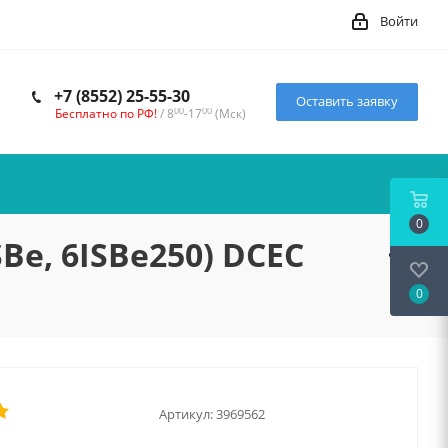
Войти
+7 (8552) 25-55-30
Оставить заявку
00
00
Бесплатно по РФ!
/ 8
-17
(Мск)
0
Be, 6ISBe250) DCEC
0
Артикул:
3969562