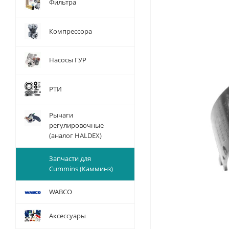
Фильтра
Компрессора
Насосы ГУР
РТИ
Рычаги
регулировочные
(аналог HALDEX)
Запчасти для
Cummins (Камминз)
WABCO
Аксессуары