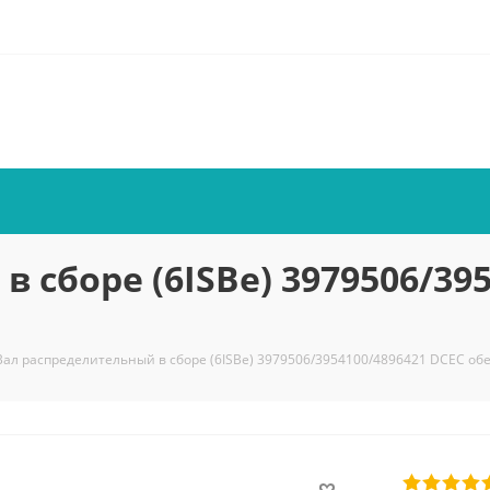
 сборе (6ISBe) 3979506/39
Вал распределительный в сборе (6ISBe) 3979506/3954100/4896421 DCEC об