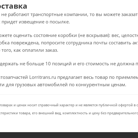
оставка
 не работают транспортные компании, то вы можете заказат
с придет извещение о посылке.
ете оценить состояние коробки (не вскрывая): вес, целостно
бка повреждена, попросите сотрудника почты составить ак
того, как оплатили заказ.
держать не больше 10 позиций и его стоимость не должна 
тозапчастей Lorritrans.ru предлагает весь товар по приемл
сти для грузовых автомобилей по конкурентным ценам.
товарах и ценах носит справочный характер и не является публичной офертой в со
ктеристики товара, его внешний вид, комплектность и цену без предварительног