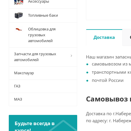
Аксессуары
Топливные баки
Облицовка для
грузовых
Доставка
автомобилей
Запчасти для грузовых
Наш магазин запасны
автомобилей
самовывозом из 
транспортными 
Макспауэр
почтой России
ГАЗ
Самовывоз и
МАЗ
Доставка по г.Набер
по адресу: г. Набер
Будьте всегда в
курсе!