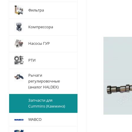
Фильтра
Компрессора
Насосы ГУР
РТИ
Рычаги
регулировочные
(аналог HALDEX)
Запчасти для
Cummins (Камминз)
WABCO