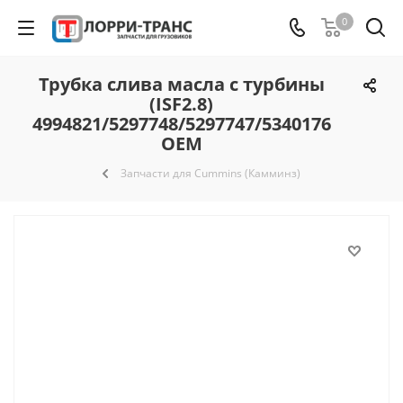
0
Трубка слива масла с турбины
(ISF2.8)
4994821/5297748/5297747/5340176
OEM
Запчасти для Cummins (Камминз)