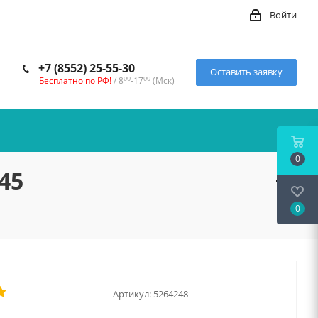
Войти
+7 (8552) 25-55-30
Оставить заявку
00
00
Бесплатно по РФ!
/ 8
-17
(Мск)
0
045
0
Артикул:
5264248