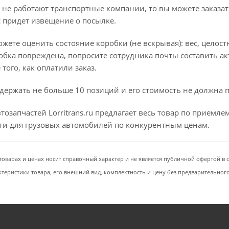
 не работают транспортные компании, то вы можете заказат
с придет извещение о посылке.
ете оценить состояние коробки (не вскрывая): вес, целостно
бка повреждена, попросите сотрудника почты составить ак
того, как оплатили заказ.
держать не больше 10 позиций и его стоимость не должна 
тозапчастей Lorritrans.ru предлагает весь товар по приемл
сти для грузовых автомобилей по конкурентным ценам.
товарах и ценах носит справочный характер и не является публичной офертой в со
ктеристики товара, его внешний вид, комплектность и цену без предварительног