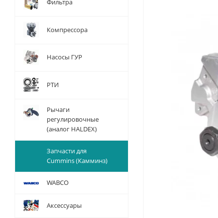
Фильтра
Компрессора
Насосы ГУР
РТИ
Рычаги
регулировочные
(аналог HALDEX)
Запчасти для
Cummins (Камминз)
WABCO
Аксессуары