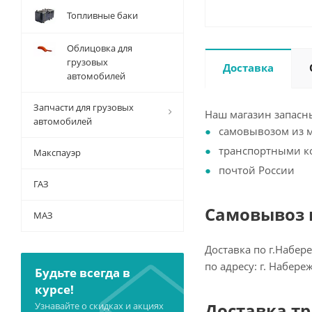
Топливные баки
Облицовка для
грузовых
Доставка
автомобилей
Запчасти для грузовых
Наш магазин запасны
автомобилей
самовывозом из 
транспортными 
Макспауэр
почтой России
ГАЗ
Самовывоз и
МАЗ
Доставка по г.Набер
по адресу: г. Набер
Будьте всегда в
курсе!
Доставка т
Узнавайте о скидках и акциях