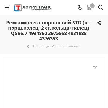
0
Ремкомплект поршневой STD (к-т
порш.колец+2 ст.кольца+палец)
QSB6.7 4934860 3975868 4931888
4376353
Запчасти для Cummins (Камминз)