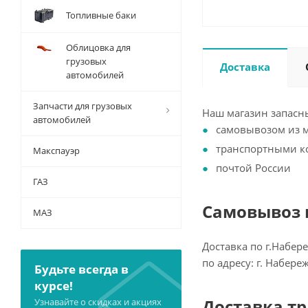
Топливные баки
Облицовка для
грузовых
Доставка
автомобилей
Запчасти для грузовых
Наш магазин запасны
автомобилей
самовывозом из 
транспортными 
Макспауэр
почтой России
ГАЗ
Самовывоз и
МАЗ
Доставка по г.Набер
по адресу: г. Набер
Будьте всегда в
курсе!
Доставка т
Узнавайте о скидках и акциях