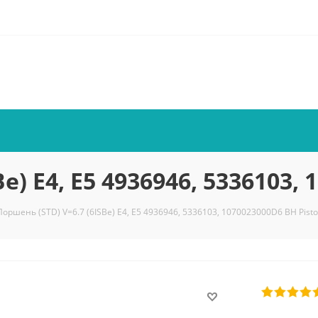
e) Е4, Е5 4936946, 5336103,
Поршень (STD) V=6.7 (6ISBe) Е4, Е5 4936946, 5336103, 1070023000D6 BH Pist