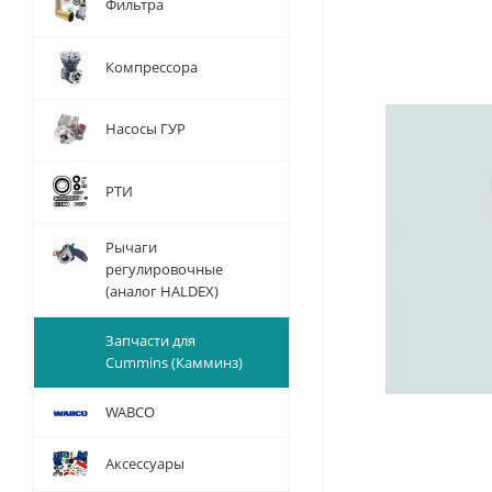
Фильтра
Компрессора
Насосы ГУР
РТИ
Рычаги
регулировочные
(аналог HALDEX)
Запчасти для
Cummins (Камминз)
WABCO
Аксессуары