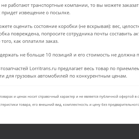
 не работают транспортные компании, то вы можете заказат
с придет извещение о посылке.
ете оценить состояние коробки (не вскрывая): вес, целостно
бка повреждена, попросите сотрудника почты составить ак
того, как оплатили заказ.
держать не больше 10 позиций и его стоимость не должна 
тозапчастей Lorritrans.ru предлагает весь товар по приемл
сти для грузовых автомобилей по конкурентным ценам.
товарах и ценах носит справочный характер и не является публичной офертой в со
ктеристики товара, его внешний вид, комплектность и цену без предварительног