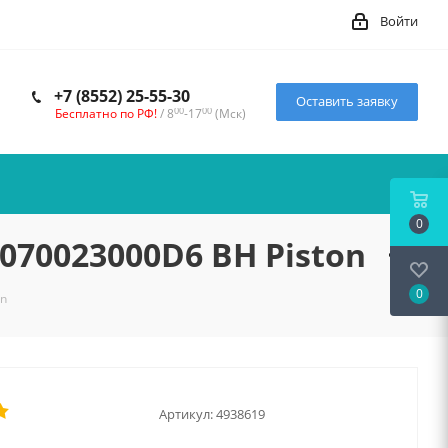
Войти
+7 (8552) 25-55-30
Оставить заявку
00
00
Бесплатно по РФ!
/ 8
-17
(Мск)
0
 1070023000D6 BH Piston
0
on
Артикул:
4938619