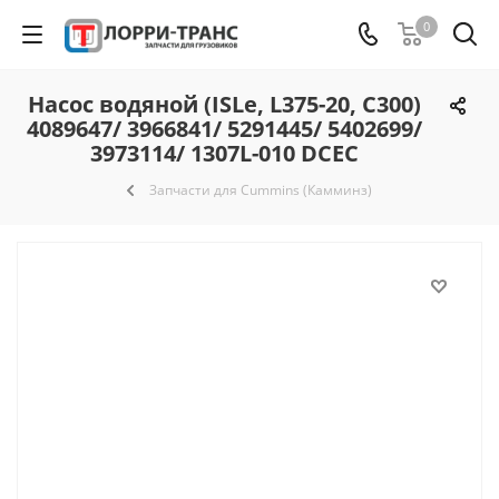
0
Насос водяной (ISLe, L375-20, C300)
4089647/ 3966841/ 5291445/ 5402699/
3973114/ 1307L-010 DCEC
Запчасти для Cummins (Камминз)