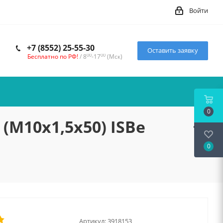
Войти
+7 (8552) 25-55-30
Оставить заявку
00
00
Бесплатно по РФ!
/ 8
-17
(Мск)
0
(М10х1,5х50) ISBe
0
Артикул:
3918153