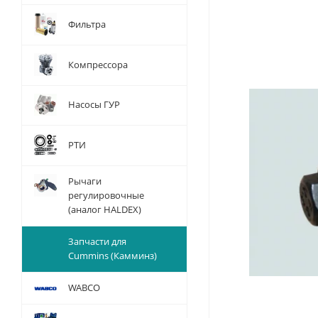
Фильтра
Компрессора
Насосы ГУР
РТИ
Рычаги
регулировочные
(аналог HALDEX)
Запчасти для
Cummins (Камминз)
WABCO